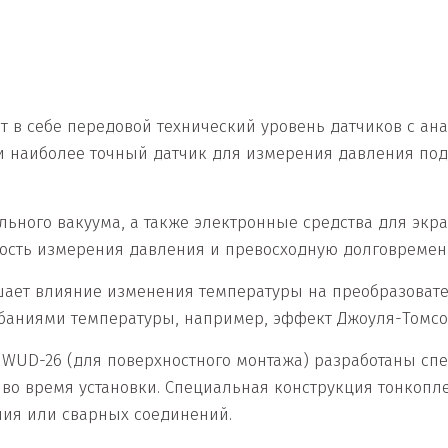
ет в себе передовой технический уровень датчиков с а
и наиболее точный датчик для измерения давления по
ьного вакуума, а также электронные средства для экра
сть измерения давления и превосходную долговременн
ает влияние изменения температуры на преобразовател
баниями температуры, например, эффект Джоуля-Томсон
 WUD-26 (для поверхностного монтажа) разработаны спе
 время установки. Специальная конструкция тонкопле
ния или сварных соединений.